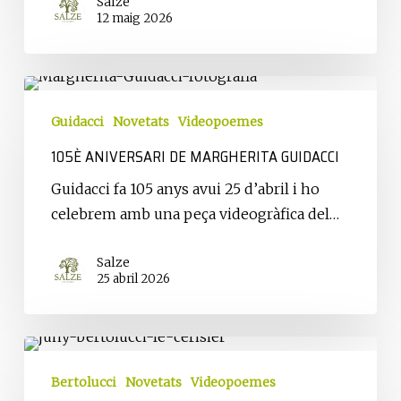
Salze
12 maig 2026
105è
aniversari
Guidacci
Novetats
Videopoemes
de
105È ANIVERSARI DE MARGHERITA GUIDACCI
Margherita
Guidacci
Guidacci fa 105 anys avui 25 d’abril i ho
celebrem amb una peça videogràfica del…
Salze
25 abril 2026
25
junys
Bertolucci
Novetats
Videopoemes
sense