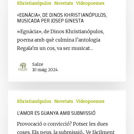
de
Khristianópulos
Novetats
Videopoemes
Dinos
«EGNÀCIA», DE DINOS KHRISTIANÓPULOS,
Khristianópulos,
MUSICADA PER JOSEP GINESTA
musicada
«Egnàcia», de Dinos Khristianópulos,
per
poema amb què culmina l’antologia
Josep
Regala’m un cos, va ser musicat…
Ginesta
Salze
10 maig 2024
L’amor
es
Khristianópulos
Novetats
Videopoemes
guanya
L’AMOR ES GUANYA AMB SUBMISSIÓ
amb
Provocació o convicció? Potser les dues
submissió
coses. Els peus, la submissió... Ve fàcilment