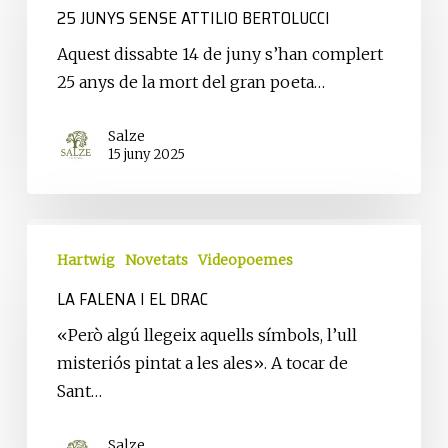
25 JUNYS SENSE ATTILIO BERTOLUCCI
Attilio
Bertolucci
Aquest dissabte 14 de juny s’han complert
25 anys de la mort del gran poeta…
Salze
15 juny 2025
La
falena
Hartwig
Novetats
Videopoemes
i
LA FALENA I EL DRAC
el
«Però algú llegeix aquells símbols, l’ull
drac
misteriós pintat a les ales». A tocar de
Sant…
Salze