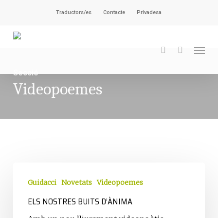
Vés
Traductors/es
Contacte
Privadesa
al
contingut
Men
cerca
Secció
Videopoemes
Els
nostres
Guidacci
Novetats
Videopoemes
buits
ELS NOSTRES BUITS D’ÀNIMA
d’ànima