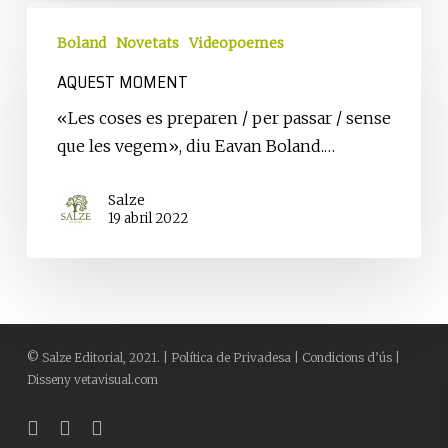
Aquest
moment
Boland
Novetats
Videopoemes
AQUEST MOMENT
«Les coses es preparen / per passar / sense
que les vegem», diu Eavan Boland.…
Salze
19 abril 2022
©
Salze Editorial
, 2021. |
Política de Privadesa
|
Condicions d’ús
|
Disseny
vetavisual.com
bluesky
facebook
instagram