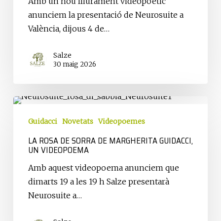
Amb un nou lliurament videopoètic
anunciem la presentació de Neurosuite a
València, dijous 4 de…
Salze
30 maig 2026
La
rosa
Guidacci
Novetats
Videopoemes
de
LA ROSA DE SORRA DE MARGHERITA GUIDACCI,
sorra
UN VIDEOPOEMA
de
Amb aquest videopoema anunciem que
Margherita
dimarts 19 a les 19 h Salze presentarà
Guidacci,
Neurosuite a…
un
videopoema