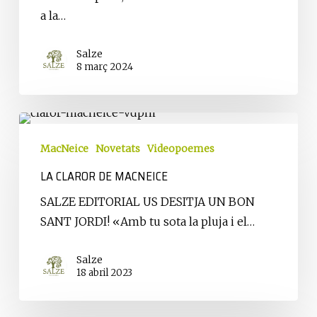
a la…
Salze
8 març 2024
La
claror
MacNeice
Novetats
Videopoemes
de
LA CLAROR DE MACNEICE
MacNeice
SALZE EDITORIAL US DESITJA UN BON
SANT JORDI! «Amb tu sota la pluja i el…
Salze
18 abril 2023