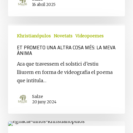
16 abril 2025
Et
prometo
Khristianópulos
Novetats
Videopoemes
una
ET PROMETO UNA ALTRA COSA MÉS: LA MEVA
ÀNIMA
altra
cosa
Ara que travessem el solstici d’estiu
més:
lliurem en forma de videografia el poema
la
que intitula…
meva
ànima
Salze
20 juny 2024
«Egnàcia»,