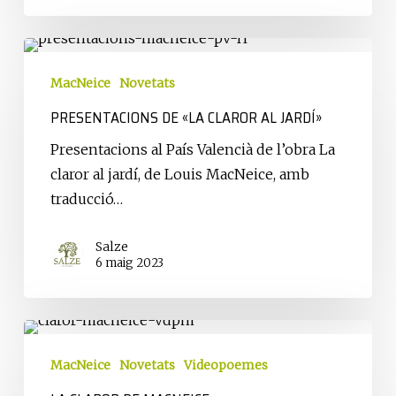
Louis
MacNeice
Presentacions
de
MacNeice
Novetats
«La
PRESENTACIONS DE «LA CLAROR AL JARDÍ»
claror
al
Presentacions al País Valencià de l’obra La
jardí»
claror al jardí, de Louis MacNeice, amb
traducció…
Salze
6 maig 2023
La
claror
MacNeice
Novetats
Videopoemes
de