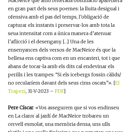
MacNeice que amb reiterada obstinació apareixerà
en gran part dels seus poemes: la lluita desigual i
ofensiva amb el pas del temps, l’obligació de
capturar els instants i preservar-los amb tota la
seua intensitat com a única manera d’atenuar
l’aflicció i el desengany. […] Una de les
ensenyances dels versos de MacNeice és que la
bellesa ens captiva com en un encanteri, tot i que
abans de tocar-la amb els dits cal endevinar els
perills i les trampes: “Si els icebergs fossin càlids/
no recularíem davant dels seus cims oscats”». [
El
Trapezi
, 31-V-2023 –
PDF
]
Pere Císcar
: «Vos assegurem que si vos endinseu
en La claror al jardí de MacNeice trobareu un
cervell esmolat, una memòria densa, uns ulls