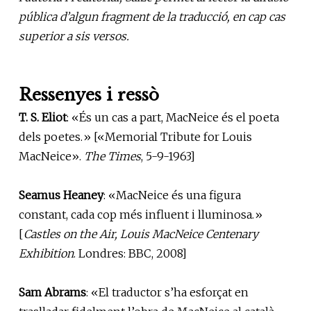
pública d’algun fragment de la traducció, en cap cas
superior a sis versos.
Ressenyes i ressò
T. S. Eliot
: «És un cas a part, MacNeice és el poeta
dels poetes.» [«Memorial Tribute for Louis
MacNeice».
The Times
, 5-9-1963]
Seamus Heaney
: «MacNeice és una figura
constant, cada cop més influent i lluminosa.»
[
Castles on the Air, Louis MacNeice Centenary
Exhibition
. Londres: BBC, 2008]
Sam Abrams
: «El traductor s’ha esforçat en