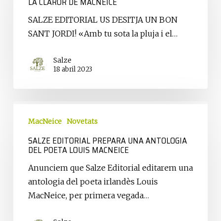
LA CLAROR DE MACNEICE
MacNeice
SALZE EDITORIAL US DESITJA UN BON
SANT JORDI! «Amb tu sota la pluja i el…
Salze
18 abril 2023
Salze
Editorial
MacNeice
Novetats
prepara
SALZE EDITORIAL PREPARA UNA ANTOLOGIA
DEL POETA LOUIS MACNEICE
una
antologia
Anunciem que Salze Editorial editarem una
del
antologia del poeta irlandès Louis
poeta
MacNeice, per primera vegada…
Louis
MacNeice