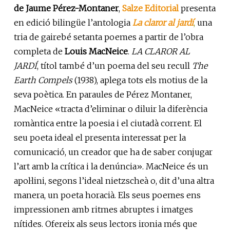
de Jaume Pérez-Montaner
,
Salze Editorial
presenta
en edició bilingüe l’antologia
La claror al jardí
,
una
tria de gairebé setanta poemes a partir de l’obra
completa de
Louis MacNeice
.
LA CLAROR AL
JARDÍ
, títol també d’un poema del seu recull
The
Earth Compels
(1938), aplega tots els motius de la
seva poètica. En paraules de Pérez Montaner,
MacNeice «tracta d’eliminar o diluir la diferència
romàntica entre la poesia i el ciutadà corrent. El
seu poeta ideal el presenta interessat per la
comunicació, un creador que ha de saber conjugar
l’art amb la crítica i la denúncia». MacNeice és un
apol·lini, segons l’ideal nietzscheà o, dit d’una altra
manera, un poeta horacià. Els seus poemes ens
impressionen amb ritmes abruptes i imatges
nítides. Ofereix als seus lectors ironia més que