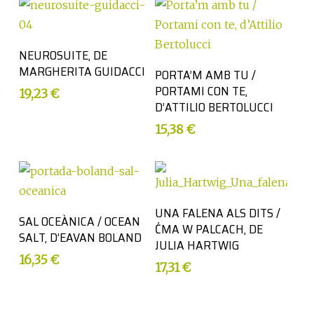
Afegeix a la cistella
NEUROSUITE, DE
MARGHERITA GUIDACCI
Afegeix a la cistella
PORTA’M AMB TU /
PORTAMI CON TE,
19,23
€
D’ATTILIO BERTOLUCCI
15,38
€
Afegeix a la cistella
UNA FALENA ALS DITS /
Afegeix a la cistella
SAL OCEÀNICA / OCEAN
ĆMA W PALCACH, DE
SALT, D’EAVAN BOLAND
JULIA HARTWIG
16,35
€
17,31
€