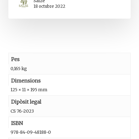
Salze
18 octubre 2022
Pes
0,165 kg
Dimensions
125 × 11 × 195 mm
Dipòsit legal
CS 76-2023
ISBN
978-84-09-48188-0