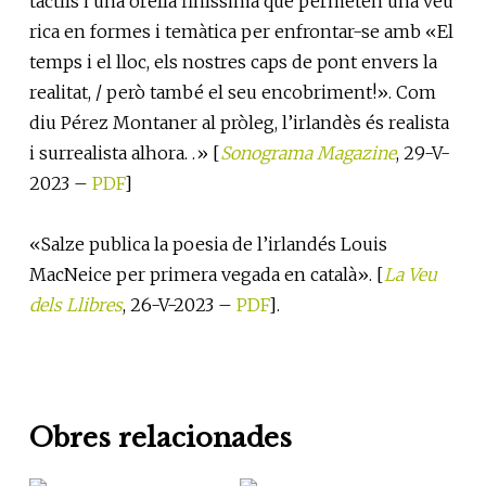
tàctils i una orella finíssima que permeten una veu
rica en formes i temàtica per enfrontar-se amb «El
temps i el lloc, els nostres caps de pont envers la
realitat, / però també el seu encobriment!». Com
diu Pérez Montaner al pròleg, l’irlandès és realista
i surrealista alhora. .» [
Sonograma Magazine
, 29-V-
2023 –
PDF
]
«Salze publica la poesia de l’irlandés Louis
MacNeice per primera vegada en català». [
La Veu
dels Llibres
, 26-V-2023 –
PDF
].
Obres relacionades