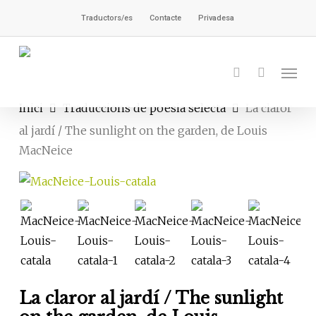
Vés
Traductors/es
Contacte
Privadesa
al
contingut
Men
cerca
Inici
Traduccions de poesia selecta
La claror
al jardí / The sunlight on the garden, de Louis
MacNeice
La claror al jardí / The sunlight