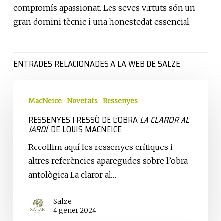
compromís apassionat. Les seves virtuts són un
gran domini tècnic i una honestedat essencial.
ENTRADES RELACIONADES A LA WEB DE SALZE
Ressenyes
i
MacNeice
Novetats
Ressenyes
ressò
RESSENYES I RESSÒ DE L’OBRA
LA CLAROR AL
JARDÍ
, DE LOUIS MACNEICE
de
l’obra
Recollim aquí les ressenyes crítiques i
La
altres referències aparegudes sobre l’obra
claror
antològica La claror al…
al
jardí
,
Salze
de
4 gener 2024