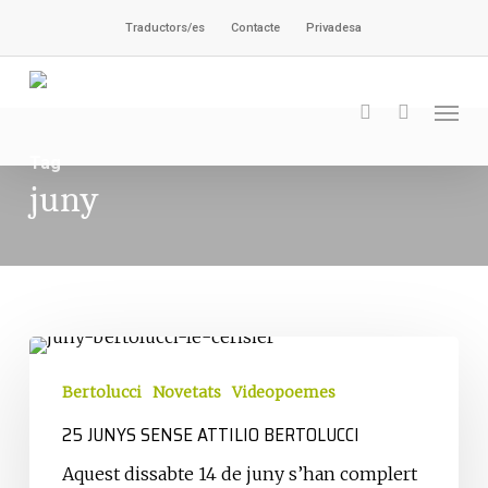
Vés
Traductors/es
Contacte
Privadesa
al
contingut
Men
cerca
Tag
juny
25
junys
Bertolucci
Novetats
Videopoemes
sense
25 JUNYS SENSE ATTILIO BERTOLUCCI
Attilio
Bertolucci
Aquest dissabte 14 de juny s’han complert