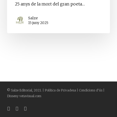
25 anys de la mort del gran poeta…
Salze
15 juny 2025
©
Salze Editorial
, 2021. |
Política de Privadesa
|
Condicions d’ús
|
Disseny
vetavisual.com
bluesky
facebook
instagram