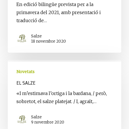
de
En edició bilingüe prevista per a la
poesia
primavera del 2021, amb presentació i
selecta
traducció de…
d’Attilio
Bertolucci,
Salze
18 novembre 2020
per
primera
vegada
El
en
salze
Novetats
català
EL SALZE
«I m’estimava l’ortiga i la bardana, / però,
sobretot, el salze platejat. / I, agraït,…
Salze
9 novembre 2020