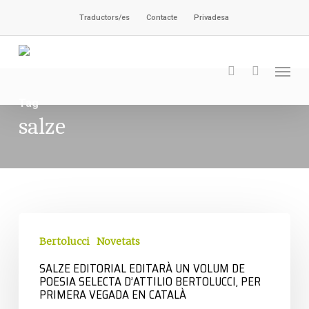
Vés
Traductors/es
Contacte
Privadesa
al
contingut
Men
cerca
Tag
salze
Salze
Editorial
Bertolucci
Novetats
editarà
SALZE EDITORIAL EDITARÀ UN VOLUM DE
POESIA SELECTA D’ATTILIO BERTOLUCCI, PER
un
PRIMERA VEGADA EN CATALÀ
volum