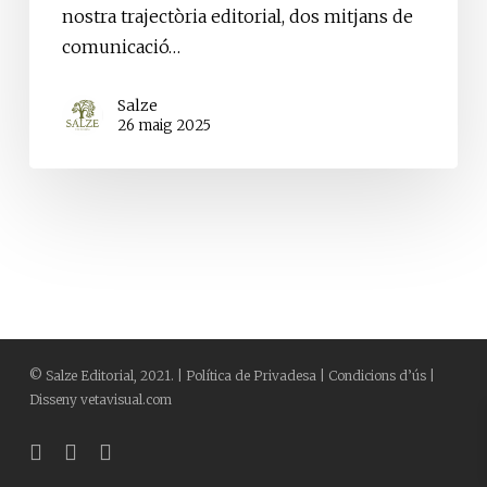
nostra trajectòria editorial, dos mitjans de
comunicació…
Salze
26 maig 2025
©
Salze Editorial
, 2021. |
Política de Privadesa
|
Condicions d’ús
|
Disseny
vetavisual.com
bluesky
facebook
instagram