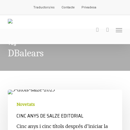
Vés
Traductors/es
Contacte
Privadesa
al
contingut
Men
cerca
Tag
DBalears
Cinc
anys
Novetats
de
CINC ANYS DE SALZE EDITORIAL
Salze
Editorial
Cinc anys i cinc títols després d’iniciar la