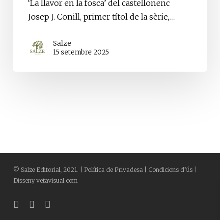
‘La llavor en la fosca’ del castellonenc
col·lecció
Josep J. Conill, primer títol de la sèrie,…
de
poesia
Salze
«Flors
15 setembre 2025
del
mal»
©
Salze Editorial
, 2021. |
Política de Privadesa
|
Condicions d’ús
|
Disseny
vetavisual.com
bluesky
facebook
instagram