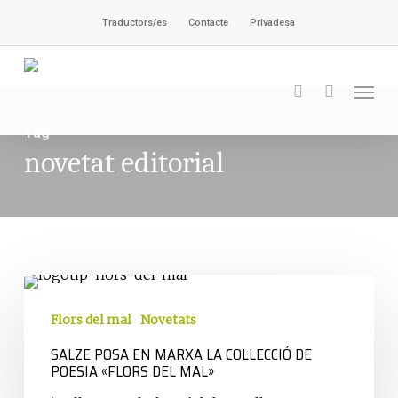
Vés
Traductors/es
Contacte
Privadesa
al
contingut
Men
cerca
Tag
novetat editorial
Salze
posa
Flors del mal
Novetats
en
SALZE POSA EN MARXA LA COL·LECCIÓ DE
marxa
POESIA «FLORS DEL MAL»
la