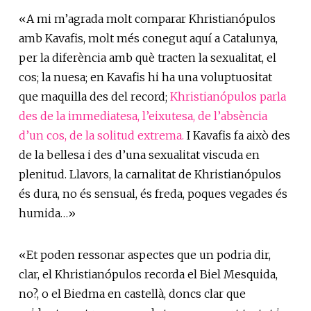
«A mi m’agrada molt comparar Khristianópulos
amb Kavafis, molt més conegut aquí a Catalunya,
per la diferència amb què tracten la sexualitat, el
cos; la nuesa; en Kavafis hi ha una voluptuositat
que maquilla des del record;
Khristianópulos parla
des de la immediatesa, l’eixutesa, de l’absència
d’un cos, de la solitud extrema.
I Kavafis fa això des
de la bellesa i des d’una sexualitat viscuda en
plenitud. Llavors, la carnalitat de Khristianópulos
és dura, no és sensual, és freda, poques vegades és
humida…»
«Et poden ressonar aspectes que un podria dir,
clar, el Khristianópulos recorda el Biel Mesquida,
no?, o el Biedma en castellà, doncs clar que