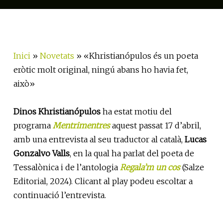
Inici
»
Novetats
»
«Khristianópulos és un poeta
eròtic molt original, ningú abans ho havia fet,
això»
Dinos Khristianópulos
ha estat motiu del
programa
Mentrimentres
aquest passat 17 d’abril,
amb una entrevista al seu traductor al català,
Lucas
Gonzalvo Valls
, en la qual ha parlat del poeta de
Tessalònica i de l’antologia
Regala’m un cos
(Salze
Editorial, 2024). Clicant al play podeu escoltar a
continuació l’entrevista.