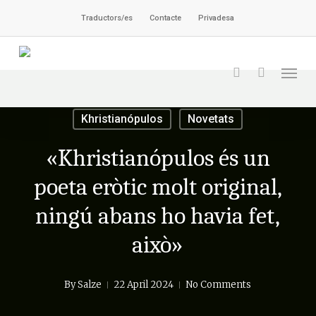
Skip
Traductors/es
Contacte
Privadesa
to
main
Men
content
search
Khristianópulos
Novetats
«Khristianópulos és un
poeta eròtic molt original,
ningú abans ho havia fet,
això»
By
Salze
22 April 2024
No Comments