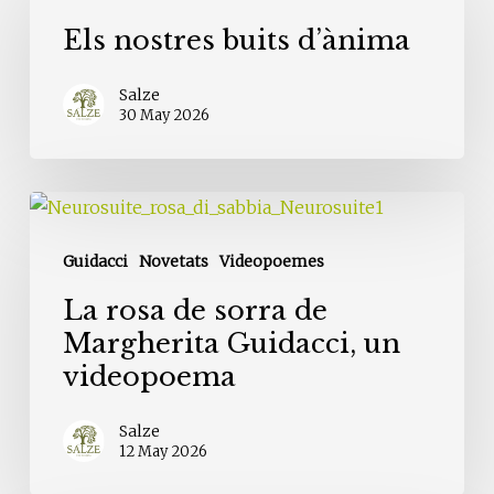
buits
Els nostres buits d’ànima
d’ànima
Salze
30 May 2026
La
rosa
Guidacci
Novetats
Videopoemes
de
sorra
La rosa de sorra de
de
Margherita Guidacci, un
Margherita
videopoema
Guidacci,
un
Salze
videopoema
12 May 2026