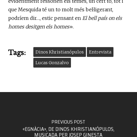
evidentment ressonen els temes, un cert to, tot i
que Mesquida té un to molt més bel·ligerant,
podríem dir…, estic pensant en
El bell país on els
homes desitgen els homes
».
Tags:
Dinos Khristianópulos
Entrevista
Lucas Gonzalvo
PREVIOUS POST
«EGNÀCIA», DE DINOS KHRISTIANÓPULOS,
MUSICADA PER JOSEP GINESTA