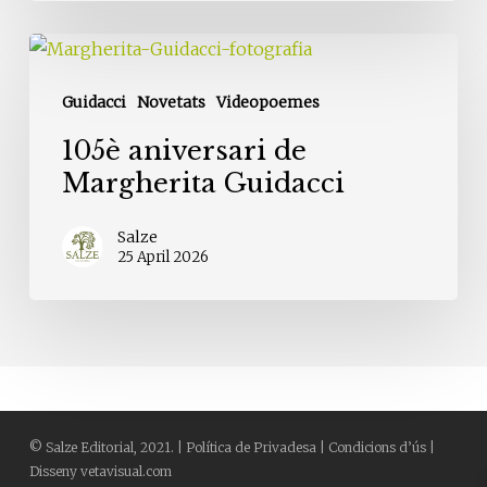
105è
aniversari
Guidacci
Novetats
Videopoemes
de
Margherita
105è aniversari de
Guidacci
Margherita Guidacci
Salze
25 April 2026
©
Salze Editorial
, 2021. |
Política de Privadesa
|
Condicions d’ús
|
Disseny
vetavisual.com