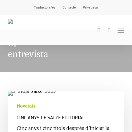
Skip
Traductors/es
Contacte
Privadesa
to
main
Men
content
search
Tag
entrevista
Cinc
anys
Novetats
de
CINC ANYS DE SALZE EDITORIAL
Salze
Editorial
Cinc anys i cinc títols després d’iniciar la