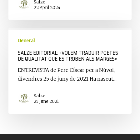
Salze
havia
22 April 2024
fet,
això»
Salze
Editorial:
General
«Volem
SALZE EDITORIAL: «VOLEM TRADUIR POETES
DE QUALITAT QUE ES TROBEN ALS MARGES»
traduir
poetes
ENTREVISTA de Pere Císcar per a Núvol,
de
divendres 25 de juny de 2021 Ha nascut…
qualitat
que
Salze
es
25 June 2021
troben
als
marges»