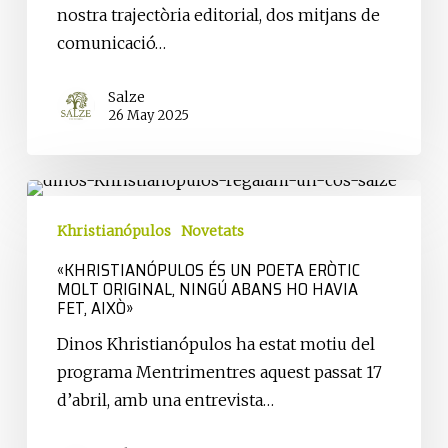
nostra trajectòria editorial, dos mitjans de
comunicació…
Salze
26 May 2025
«Khristianópulos
és
Khristianópulos
Novetats
un
«KHRISTIANÓPULOS ÉS UN POETA ERÒTIC
poeta
MOLT ORIGINAL, NINGÚ ABANS HO HAVIA
eròtic
FET, AIXÒ»
molt
Dinos Khristianópulos ha estat motiu del
original,
programa Mentrimentres aquest passat 17
ningú
d’abril, amb una entrevista…
abans
ho