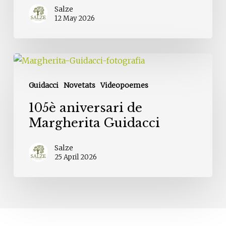
un
Salze
videopoema
12 May 2026
105è
aniversari
Guidacci
Novetats
Videopoemes
de
Margherita
105è aniversari de
Guidacci
Margherita Guidacci
Salze
25 April 2026