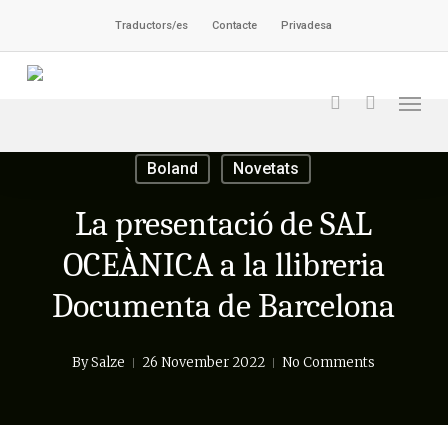
Skip
Traductors/es
Contacte
Privadesa
to
main
Men
content
search
Boland
Novetats
La presentació de SAL
OCEÀNICA a la llibreria
Documenta de Barcelona
By
Salze
26 November 2022
No Comments