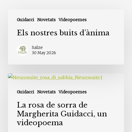
Els
Guidacci
Novetats
Videopoemes
nostres
buits
Els nostres buits d’ànima
d’ànima
Salze
30 May 2026
La
rosa
Guidacci
Novetats
Videopoemes
de
sorra
La rosa de sorra de
de
Margherita Guidacci, un
Margherita
videopoema
Guidacci,