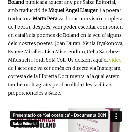
Boland
publicada aquest any per Salze Editorial,
amb traducció de
Miquel Àngel Llauger
. La poeta i
traductora
Marta Pera
va donar una visió completa
de l’obra i, després, vam poder escoltar com sonen
en català els poemes de Boland en la veu d’alguns
dels nostres poetes: Joan Duran, Xènia Dyakonova,
Esteve Miralles, Lisa Miserendino, Cèlia Sànchez-
Mñustich i Jordi Solà Coll. Us deixem aquí el
vídeo
de l’acte que va ser emès en directe via Instagram,
cortesia de la llibreria Documenta, a la qual estem
també molt agraïts per l’acollida i les facilitats
proporcionades a Salze.