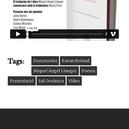
Tags:
Documenta
Eavan Boland
Miquel Àngel Llauger
Poesia
Presentació
Sal Oceànica
Vídeo