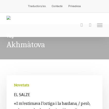
Skip
Traductors/es
Contacte
Privadesa
to
main
Men
content
search
Tag
Akhmàtova
El
salze
Novetats
EL SALZE
«I m’estimava l’ortiga i la bardana, / però,