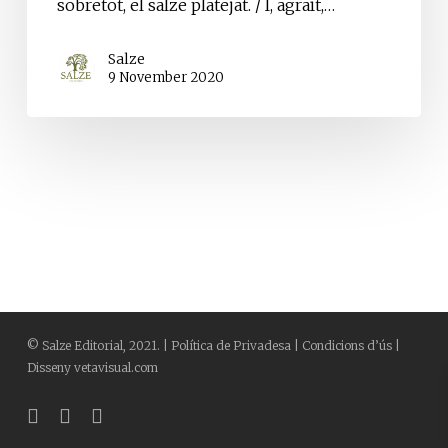
sobretot, el salze platejat. / I, agraït,…
Salze
9 November 2020
©
Salze Editorial
, 2021. |
Política de Privadesa
|
Condicions d’ús
|
Disseny
vetavisual.com
bluesky
facebook
instagram