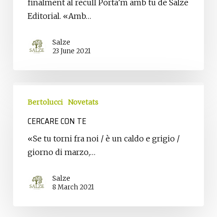
finalment al recull Porta’m amb tu de Salze
Editorial. «Amb…
Salze
23 June 2021
Cercare
con
Bertolucci
Novetats
te
CERCARE CON TE
«Se tu torni fra noi / è un caldo e grigio /
giorno di marzo,…
Salze
8 March 2021