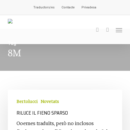
Skip
Traductors/es
Contacte
Privadesa
to
main
Men
content
search
Tag
8M
Riluce
il
Bertolucci
Novetats
fieno
RILUCE IL FIENO SPARSO
sparso
Ooemes traduïts, però no inclosos